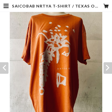
SAICOBAB NRTYA T-SHIRT / TEXAS ORANGE | SHOCHY SHOCKERS STORE