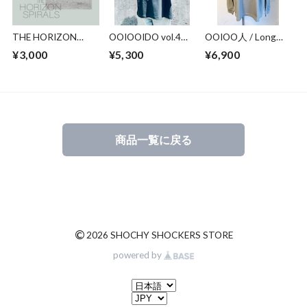
THE HORIZON
OOIOOIDO vol.4
OOIOO人 / Long
SPIRAL / OOIOO・
nijimusi / Black /
Sleeve T / Stone
¥3,000
¥5,300
¥6,900
THE HORIZON
Over sized T
Gray
VIRAL / LIGHTNING
BOLT _ Split CD
商品一覧に戻る
©
2026 SHOCHY SHOCKERS STORE
powered by