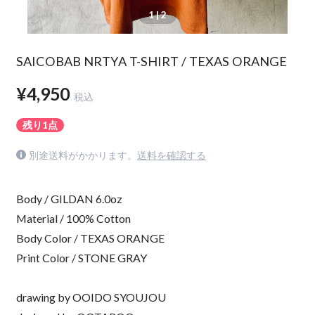
1
| 2
SAICOBAB NRTYA T-SHIRT / TEXAS ORANGE
¥4,950
税込
残り1点
別途送料がかかります。
送料を確認する
Body / GILDAN 6.0oz
Material / 100% Cotton
Body Color / TEXAS ORANGE
Print Color / STONE GRAY
drawing by OOIDO SYOUJOU