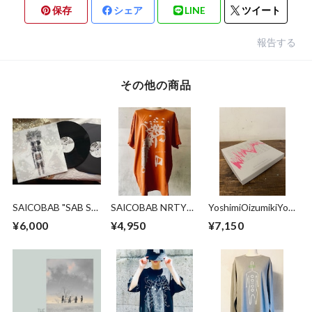
保存
シェア
LINE
ツイート
報告する
その他の商品
SAICOBAB "SAB SE
SAICOBAB NRTYA
YoshimiOizumikiYos
PURANI BAB" - 2LP
T-SHIRT / TEXAS
hiduO "TO THE
¥6,000
¥4,950
¥7,150
ORANGE
FOREST TO LIVE A
TRUER LIFE" /
MULTIPLE＜limited
edition item＞