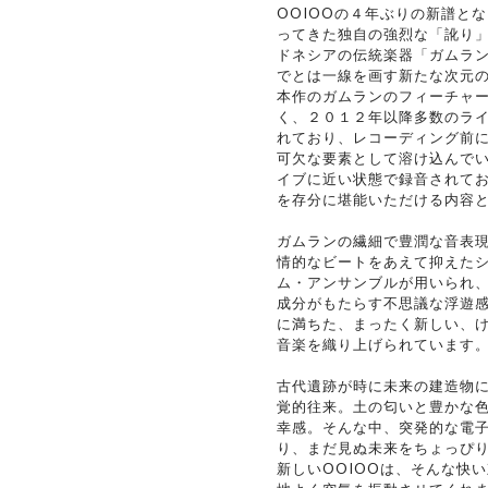
OOIOOの４年ぶりの新譜と
ってきた独自の強烈な「訛り
ドネシアの伝統楽器「ガムラ
でとは一線を画す新たな次元
本作のガムランのフィーチャ
く、２０１２年以降多数のラ
れており、レコーディング前に
可欠な要素として溶け込んで
イブに近い状態で録音されてお
を存分に堪能いただける内容
ガムランの繊細で豊潤な音表
情的なビートをあえて抑えた
ム・アンサンブルが用いられ
成分がもたらす不思議な浮遊
に満ちた、まったく新しい、
音楽を織り上げられています
古代遺跡が時に未来の建造物
覚的往来。土の匂いと豊かな
幸感。そんな中、突発的な電
り、まだ見ぬ未来をちょっぴ
新しいOOIOOは、そんな快