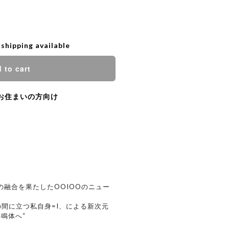
 shipping available
 to cart
お住まいの方向け
の融合を果たしたOOIOOのニュー
の間に立つ私自身=I、による新次元
鳴体へ“