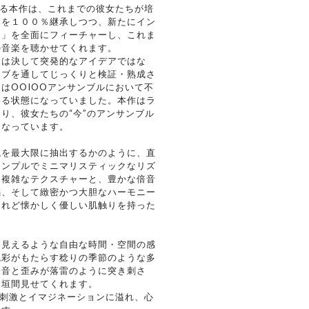
なる本作は、これまでの彼女たちが培
」を１００％継承しつつ、新たにイン
ン」を全面にフィーチャーし、これま
の音楽を聴かせてくれます。
ーは決して突発的なアイデアではな
イブを通してじっくりと検証・熟成さ
はOOIOOアンサンブルにおいて不
いる状態になっていました。本作はラ
り、彼女たちの“今”のアンサンブル
となっています。
現を最大限に抽出するかのように、直
シンプルでミニマリスティックなリズ
、複雑なテクスチャーと、豊かな倍音
感、そして緻密かつ大胆なハーモニー
けれど懐かしく優しい肌触りを持った
。
に見えるような自由な時間・空間の感
色彩がもたらす稔りの季節のような多
子音と歪みが落雷のように突き刺さ
り垣間見せてくれます。
い刺激とイマジネーションに溢れ、心