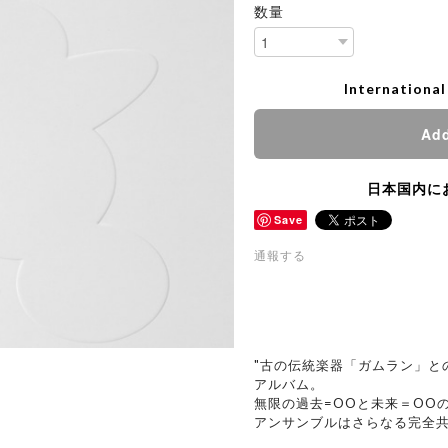
数量
International
Add
日本国内に
Save
通報する
"古の伝統楽器「ガムラン」と
アルバム。
無限の過去=OOと未来＝OO
アンサンブルはさらなる完全共