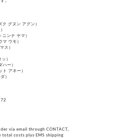
ます。
ng(シズク グヌン アグン）
ン）
ガムル ニンナ ヤマ）
ル ウマ ウモ）
 カマス）
スタッ）
 ウダハー）
ュパット アネー）
ウルダ）
72
order via email through CONTACT,
e total costs plus EMS shipping